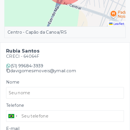
Leaflet
Centro - Capão da Canoa/RS
Rubia Santos
CRECI -
64064F
(51) 99684-3939
davigomesimoveis@ymail.com
Nome
Telefone
E-mail