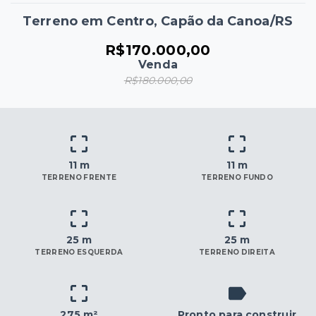
Terreno em Centro, Capão da Canoa/RS
R$170.000,00
Venda
R$180.000,00
11 m
11 m
TERRENO FRENTE
TERRENO FUNDO
25 m
25 m
TERRENO ESQUERDA
TERRENO DIREITA
275 m²
Pronto para construir