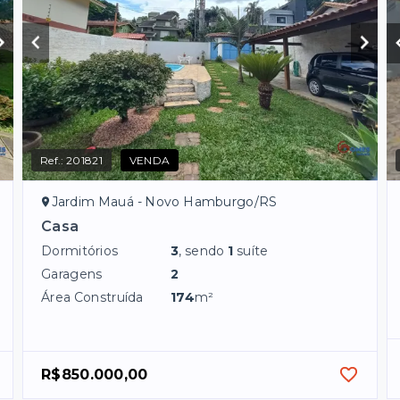
Ref.:
201821
VENDA
Jardim Mauá - Novo Hamburgo/RS
Casa
Dormitórios
3
, sendo
1
suíte
Garagens
2
Área Construída
174
m²
R$850.000,00