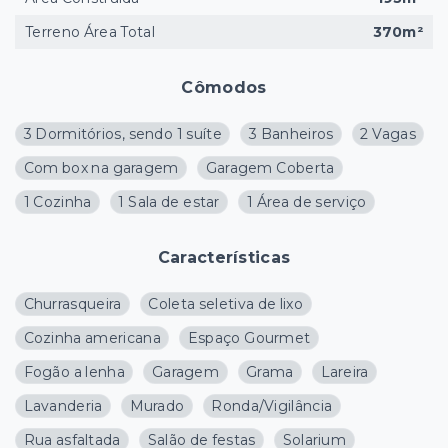
Terreno Área Total
370m²
Cômodos
3 Dormitórios, sendo 1 suíte
3 Banheiros
2 Vagas
Com box na garagem
Garagem Coberta
1 Cozinha
1 Sala de estar
1 Área de serviço
Características
Churrasqueira
Coleta seletiva de lixo
Cozinha americana
Espaço Gourmet
Fogão a lenha
Garagem
Grama
Lareira
Lavanderia
Murado
Ronda/Vigilância
Rua asfaltada
Salão de festas
Solarium