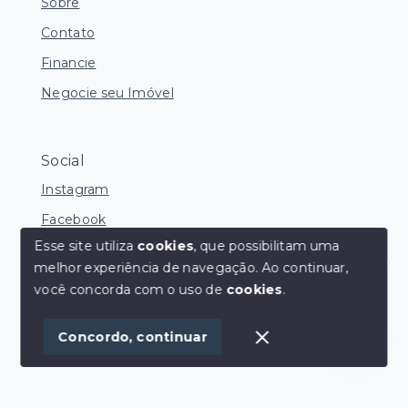
Sobre
Contato
Financie
Negocie seu Imóvel
Social
Instagram
Facebook
Esse site utiliza
cookies
, que possibilitam uma
melhor experiência de navegação.
Ao continuar,
Olá! Estamos disponíveis para te ajudar.
você concorda com o uso de
cookies
.
© Copyright 2026 - Davi Gomes Imóveis - Todos os
direitos reservados
Concordo, continuar
SITE PARA IMOBILIARIA