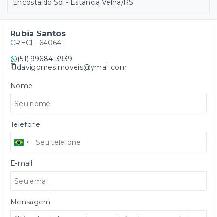
Encosta do Sol - Estância Velha/RS
Rubia Santos
CRECI -
64064F
(51) 99684-3939
davigomesimoveis@ymail.com
Nome
Telefone
E-mail
Mensagem