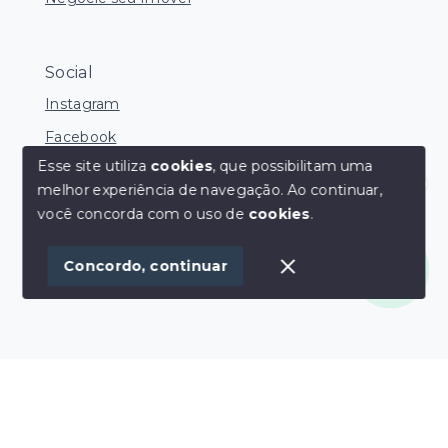
Social
Instagram
Facebook
Esse site utiliza
cookies
, que possibilitam uma
melhor experiência de navegação.
Ao continuar,
Olá! Estamos disponíveis para te ajudar.
você concorda com o uso de
cookies
.
© Copyright 2026 - Davi Gomes Imóveis - Todos os
direitos reservados
Concordo, continuar
SITE PARA IMOBILIARIA
Início
Histórico
Favoritos