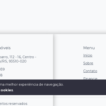
óveis
Menu
Início
rro, 112 - 16, Centro -
/RS, 93510-020
Sobre
939
Contato
98
Financie
 uma melhor experiência de navegação.
Negocie seu
cookies
.
eitos reservados