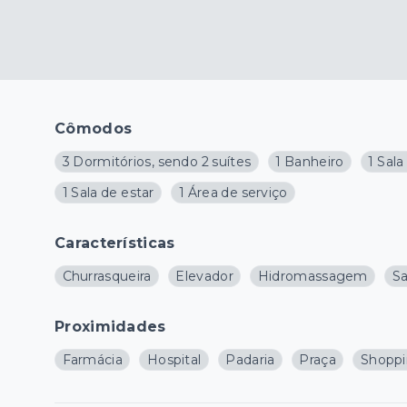
Cômodos
3 Dormitórios, sendo 2 suítes
1 Banheiro
1 Sala
1 Sala de estar
1 Área de serviço
Características
Churrasqueira
Elevador
Hidromassagem
S
Proximidades
Farmácia
Hospital
Padaria
Praça
Shopp