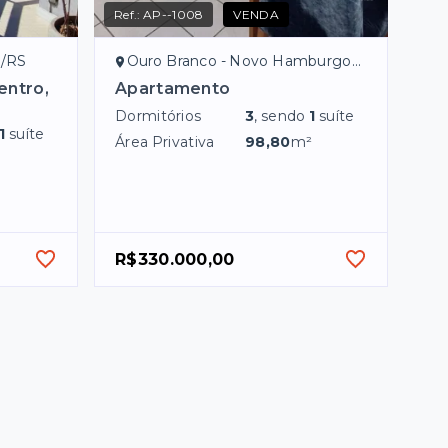
Ref.:
AP--1008
VENDA
o/RS
Ouro Branco - Novo Hamburgo/RS
entro,
Apartamento
Dormitórios
3
, sendo
1
suíte
1
suíte
Área Privativa
98,80
m²
R$330.000,00