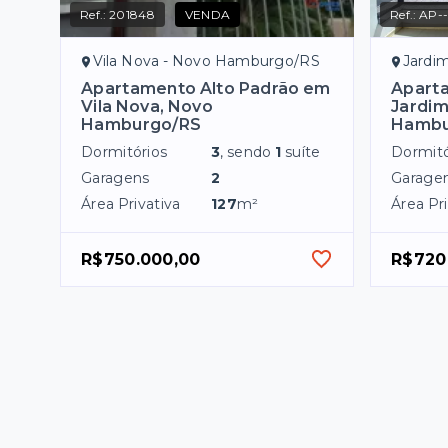
Ref.:
201848
VENDA
Ref.:
AP--
Vila Nova - Novo Hamburgo/RS
Jardim
Apartamento Alto Padrão em
Apart
Vila Nova, Novo
Jardim
Hamburgo/RS
Hambu
Dormitórios
3
, sendo
1
suíte
Dormitó
Garagens
2
Garage
Área Privativa
127
m²
Área Pri
R$750.000,00
R$720