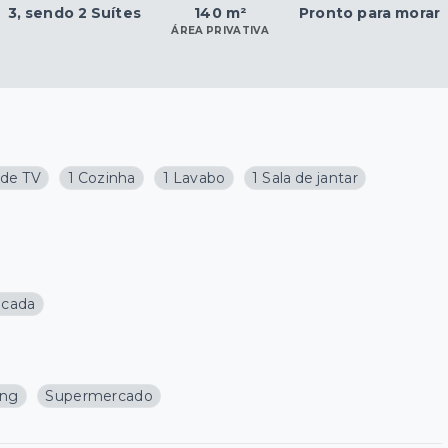
3
, sendo 2 Suítes
140 m²
Pronto para morar
ÁREA PRIVATIVA
 de TV
1 Cozinha
1 Lavabo
1 Sala de jantar
acada
ing
Supermercado