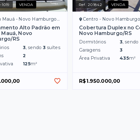
-1019
VENDA
Ref.:
201842
VENDA
 Mauá - Novo Hamburgo/RS
Centro - Novo Hamburg
amento Alto Padrão em
Cobertura Duplex no C
 Mauá, Novo
Novo Hamburgo/RS
rgo/RS
Dormitórios
3
, sendo
rios
3
, sendo
3
suítes
Garagens
3
ns
2
Área Privativa
435
m²
vativa
125
m²
.000,00
R$1.950.000,00