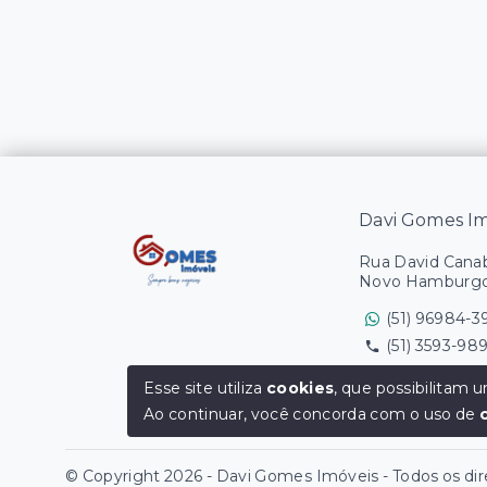
Davi Gomes Im
Rua David Canaba
Novo Hamburgo
(51) 96984-3
(51) 3593-98
Ver e-mail
Esse site utiliza
cookies
, que possibilitam
Ao continuar, você concorda com o uso de
© Copyright 2026 - Davi Gomes Imóveis - Todos os dir