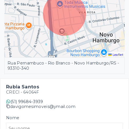
Leaflet
Rua Pernambuco - Rio Branco - Novo Hamburgo/RS
-
93310-340
Rubia Santos
CRECI -
64064F
(51) 99684-3939
davigomesimoveis@ymail.com
Nome